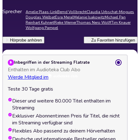
Sprecher
Amelie Plaas-Link
Bernd Vollbrecht
Claudia Urbschat-Mingues
Douglas Welbat
Esra Meral
Melanie Isakowitz
Michael Pan
Reinhart Kuhnert
Rieke Werner
Thomas Nero Wolff
Tim Knauer
Wolfgang Pampel
Hörprobe anhören
Zu Favoriten hinzufügen
Inbegriffen in der Streaming Flatrate
Enthalten im Audioteka Club Abo
Werde Mitglied im
Teste 30 Tage gratis
Dieser und weitere 80.000 Titel enthalten im
Streaming
Exklusiver Abonnent:innen Preis für Titel, die nicht
im Streaming verfügbar sind
Flexibles Abo passend zu deinem Hörverhalten
Deutsche und internationale Bestseller gelesen