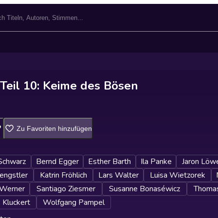
 Teil 10: Keime des Bösen
Zu Favoriten hinzufügen
Schwarz
Bernd Egger
Esther Barth
Ila Panke
Jaron Löw
engstler
Katrin Fröhlich
Lars Walter
Luisa Wietzorek
 Werner
Santiago Ziesmer
Susanne Bonaséwicz
Thomas
 Kluckert
Wolfgang Pampel