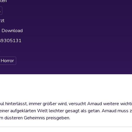
ten
A
zt
h Download
89305131
h
Horror
ul hinterlässt, immer größer wird, versucht Arnaud weitere wich
in einer aufgeklärten Welt leichter gesagt als getan. Arnaud muss 
em düsteren Geheimnis preisgeben.