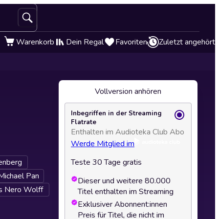
Warenkorb
Dein Regal
Favoriten
Zuletzt angehört
Vollversion anhören
Inbegriffen in der Streaming
Flatrate
Enthalten im Audioteka Club Abo
Werde Mitglied im
enberg
Teste 30 Tage gratis
Michael Pan
Dieser und weitere 80.000
 Nero Wolff
Titel enthalten im Streaming
Exklusiver Abonnent:innen
Preis für Titel, die nicht im