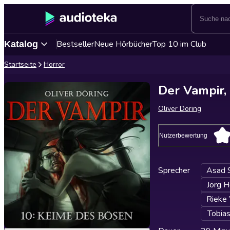
Bestseller
Neue Hörbücher
Top 10 im Club
Katalog
Startseite
Horror
Der Vampir,
Oliver Döring
Nutzerbewertung
Sprecher
Asad 
Jörg H
Rieke
Tobias