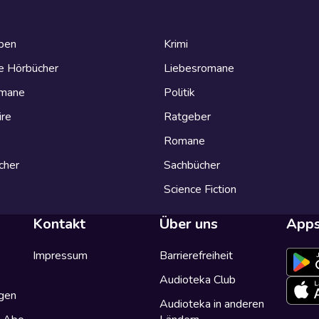
eben
Krimi
e Hörbücher
Liebesromane
omane
Politik
ire
Ratgeber
Romane
cher
Sachbücher
Science Fiction
Kontakt
Über uns
App
Impressum
Barrierefreiheit
Audioteka Club
gen
Audioteka in anderen