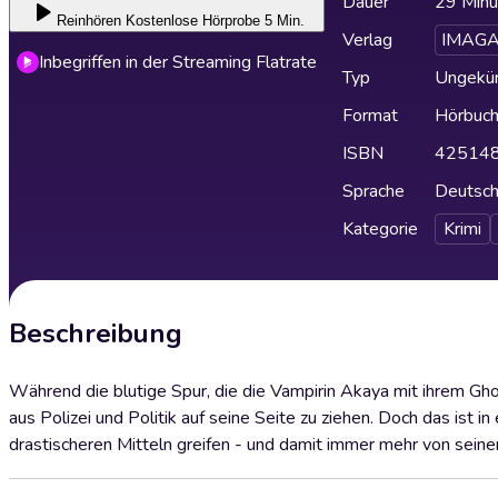
Dauer
29 Minu
Reinhören
Kostenlose Hörprobe 5 Min.
Verlag
IMAG
Inbegriffen in der Streaming Flatrate
Typ
Ungekür
Format
Hörbuc
ISBN
42514
Sprache
Deutsc
Kategorie
Krimi
Beschreibung
Während die blutige Spur, die die Vampirin Akaya mit ihrem Gho
aus Polizei und Politik auf seine Seite zu ziehen. Doch das ist 
drastischeren Mitteln greifen - und damit immer mehr von sein