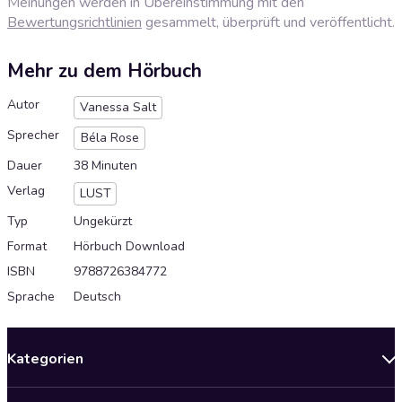
Meinungen werden in Übereinstimmung mit den
Bewertungsrichtlinien
gesammelt, überprüft und veröffentlicht.
Mehr zu dem Hörbuch
Autor
Vanessa Salt
Sprecher
Béla Rose
Dauer
38 Minuten
Verlag
LUST
Typ
Ungekürzt
Format
Hörbuch Download
ISBN
9788726384772
Sprache
Deutsch
Kategorien
Neuerscheinungen