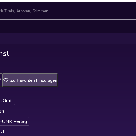
nsl
Zu Favoriten hinzufügen
a Gräf
en
UNK Verlag
zt