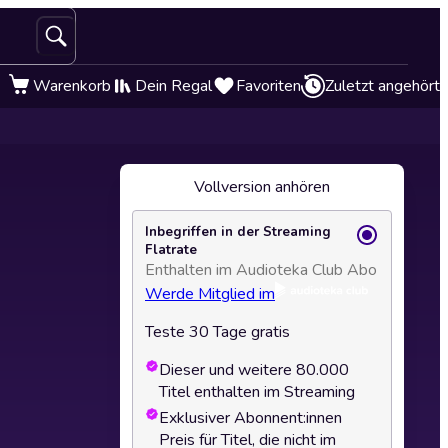
Warenkorb
Dein Regal
Favoriten
Zuletzt angehört
Vollversion anhören
Inbegriffen in der Streaming
Flatrate
Enthalten im Audioteka Club Abo
Werde Mitglied im
Teste 30 Tage gratis
Dieser und weitere 80.000
Titel enthalten im Streaming
Exklusiver Abonnent:innen
Preis für Titel, die nicht im