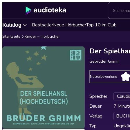
Bestseller
Neue Hörbücher
Top 10 im Club
Katalog
Startseite
Kinder – Hörbücher
Der Spielha
Gebrüder Grimm
Nutzerbewertung
Sprecher
Claudi
Dauer
7 Minut
Verlag
BUCHF
Typ
Ungekür