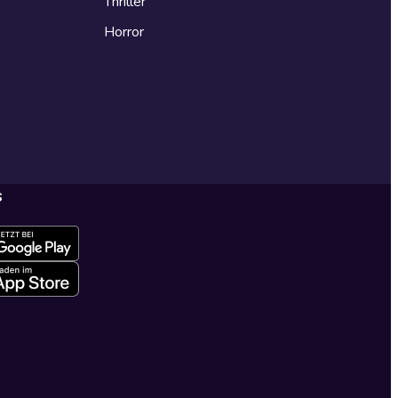
Thriller
Horror
s