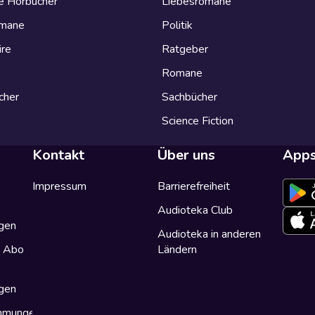
e Hörbücher
Liebesromane
omane
Politik
ire
Ratgeber
Romane
cher
Sachbücher
Science Fiction
Kontakt
Über uns
App
Impressum
Barrierefreiheit
Audioteka Club
gen
Audioteka in anderen
a Abo
Ländern
gen
immungen