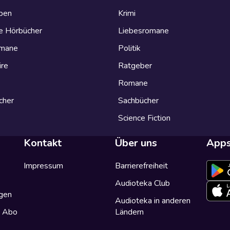
eben
Krimi
e Hörbücher
Liebesromane
omane
Politik
ire
Ratgeber
Romane
cher
Sachbücher
Science Fiction
Kontakt
Über uns
App
Impressum
Barrierefreiheit
Audioteka Club
gen
Audioteka in anderen
a Abo
Ländern