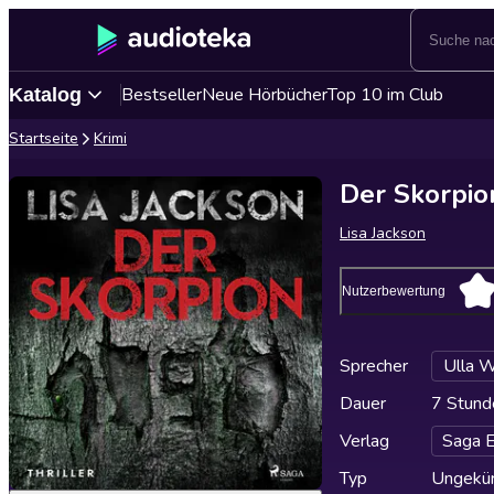
Bestseller
Neue Hörbücher
Top 10 im Club
Katalog
Startseite
Krimi
Der Skorpion
Lisa Jackson
Nutzerbewertung
Sprecher
Ulla 
Dauer
7 Stund
Verlag
Saga 
Typ
Ungekür