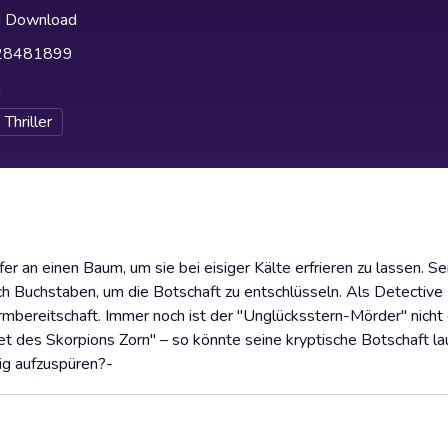
h Download
28481899
h
Thriller
r an einen Baum, um sie bei eisiger Kälte erfrieren zu lassen. Se
 noch Buchstaben, um die Botschaft zu entschlüsseln. Als Detectiv
armbereitschaft. Immer noch ist der "Unglücksstern-Mörder" nicht
det des Skorpions Zorn" – so könnte seine kryptische Botschaft l
tig aufzuspüren?-