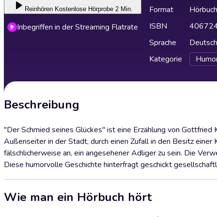
Format
Hörbuc
Reinhören
Kostenlose Hörprobe 2 Min.
ISBN
40672
Inbegriffen in der Streaming Flatrate
Sprache
Deutsc
Kategorie
Humor
Beschreibung
"Der Schmied seines Glückes" ist eine Erzählung von Gottfried K
Außenseiter in der Stadt, durch einen Zufall in den Besitz ein
fälschlicherweise an, ein angesehener Adliger zu sein. Die Verw
Diese humorvolle Geschichte hinterfragt geschickt gesellschaf
Wie man ein Hörbuch hört