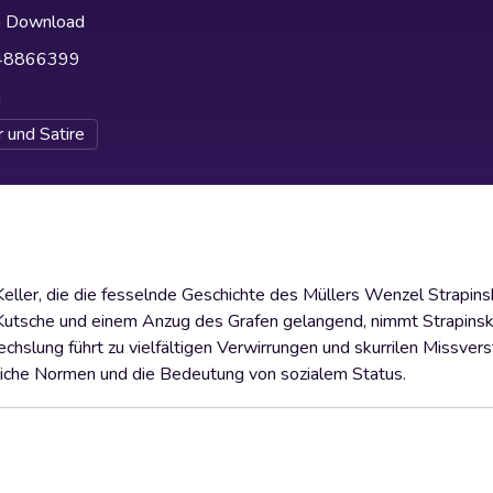
h Download
48866399
h
 und Satire
eller, die die fesselnde Geschichte des Müllers Wenzel Strapinsk
er Kutsche und einem Anzug des Grafen gelangend, nimmt Strapinsk
echslung führt zu vielfältigen Verwirrungen und skurrilen Missver
tliche Normen und die Bedeutung von sozialem Status.