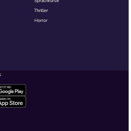
Sprachkurse
Thriller
Horror
s