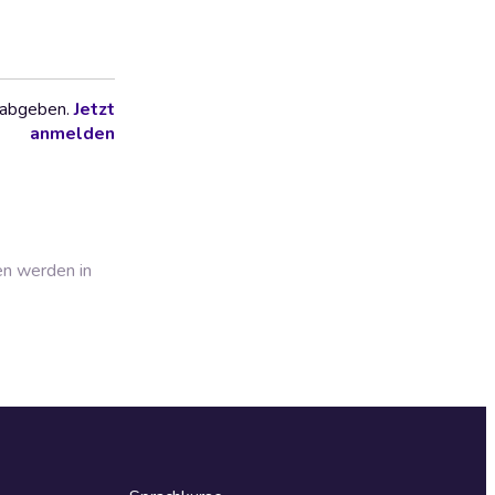
 abgeben.
Jetzt
anmelden
en werden in