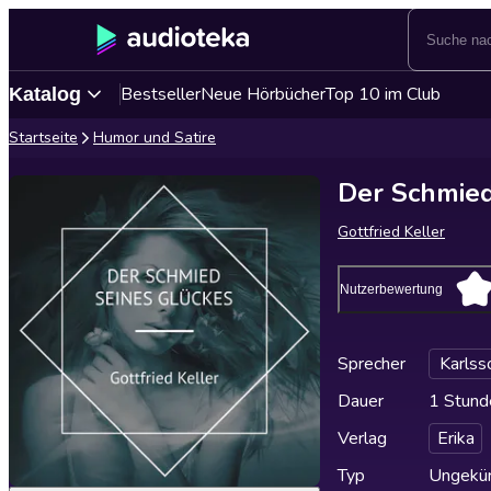
Bestseller
Neue Hörbücher
Top 10 im Club
Katalog
Startseite
Humor und Satire
Der Schmied
Gottfried Keller
Nutzerbewertung
Sprecher
Karlss
Dauer
1 Stund
Verlag
Erika
Typ
Ungekür