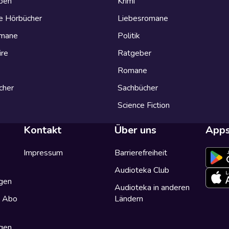
eben
Krimi
e Hörbücher
Liebesromane
omane
Politik
ire
Ratgeber
Romane
cher
Sachbücher
Science Fiction
Kontakt
Über uns
App
Impressum
Barrierefreiheit
Audioteka Club
gen
Audioteka in anderen
a Abo
Ländern
gen