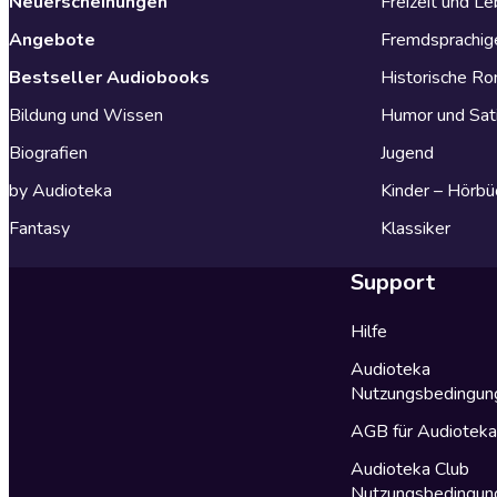
Neuerscheinungen
Freizeit und L
Angebote
Fremdsprachig
Bestseller Audiobooks
Historische R
Bildung und Wissen
Humor und Sat
Biografien
Jugend
by Audioteka
Kinder – Hörbü
Fantasy
Klassiker
Support
Hilfe
Audioteka
Nutzungsbedingun
AGB für Audiotek
Audioteka Club
Nutzungsbedingun