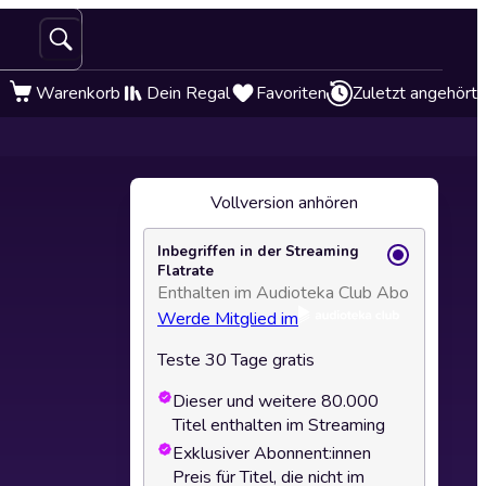
Warenkorb
Dein Regal
Favoriten
Zuletzt angehört
Vollversion anhören
Inbegriffen in der Streaming
Flatrate
Enthalten im Audioteka Club Abo
Werde Mitglied im
Teste 30 Tage gratis
Dieser und weitere 80.000
Titel enthalten im Streaming
Exklusiver Abonnent:innen
Preis für Titel, die nicht im