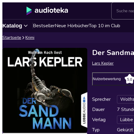
Bestseller
Neue Hörbücher
Top 10 im Club
Katalog
Startseite
Krimi
Der Sandm
Lars Kepler
Nutzerbewertung
5,0
Sprecher
Wolfr
Dauer
7 Stund
Verlag
Lübbe
Typ
Gekürzt