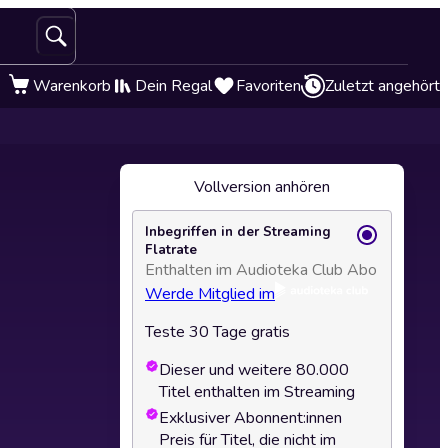
Warenkorb
Dein Regal
Favoriten
Zuletzt angehört
Vollversion anhören
Inbegriffen in der Streaming
Flatrate
Enthalten im Audioteka Club Abo
Werde Mitglied im
Teste 30 Tage gratis
Dieser und weitere 80.000
Titel enthalten im Streaming
Exklusiver Abonnent:innen
Preis für Titel, die nicht im