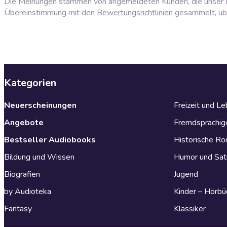
Die Meinungen stammen von angemeldeten Kunden, die unser P
Übereinstimmung mit den
Bewertungsrichtlinien
gesammelt, über
Kategorien
Neuerscheinungen
Freizeit und L
Angebote
Fremdsprachig
Bestseller Audiobooks
Historische R
Bildung und Wissen
Humor und Sat
Biografien
Jugend
by Audioteka
Kinder – Hörbü
Fantasy
Klassiker