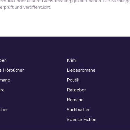
rodukt oder unsere Dienstleistung gekauft haben. Die Meinung
prüft und veröffentlicht.
eben
Krimi
e Hörbücher
Liebesromane
omane
Politik
ire
Ratgeber
Romane
cher
Sachbücher
Science Fiction