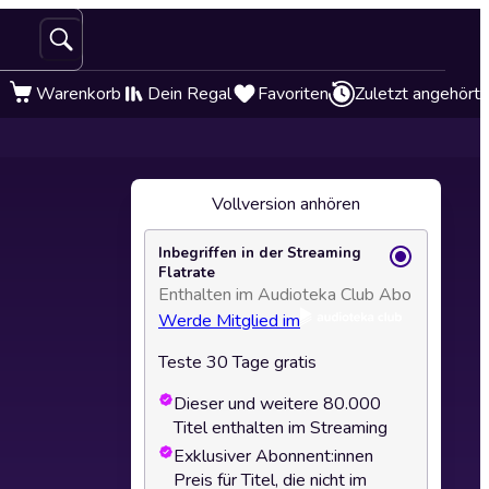
Warenkorb
Dein Regal
Favoriten
Zuletzt angehört
Vollversion anhören
Inbegriffen in der Streaming
Flatrate
Enthalten im Audioteka Club Abo
Werde Mitglied im
Teste 30 Tage gratis
Dieser und weitere 80.000
Titel enthalten im Streaming
Exklusiver Abonnent:innen
Preis für Titel, die nicht im