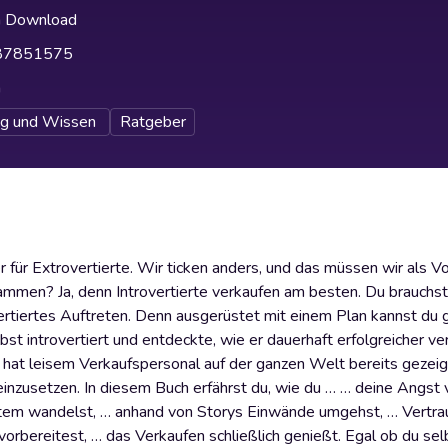
h Download
87851575
h
ng und Wissen
Ratgeber
r für Extrovertierte. Wir ticken anders, und das müssen wir als Vor
ammen? Ja, denn Introvertierte verkaufen am besten. Du brauchst
vertiertes Auftreten. Denn ausgerüstet mit einem Plan kannst du 
bst introvertiert und entdeckte, wie er dauerhaft erfolgreicher v
ss hat leisem Verkaufspersonal auf der ganzen Welt bereits gezei
einzusetzen. In diesem Buch erfährst du, wie du … … deine Angst
ystem wandelst, … anhand von Storys Einwände umgehst, … Vertr
vorbereitest, … das Verkaufen schließlich genießt. Egal ob du sel