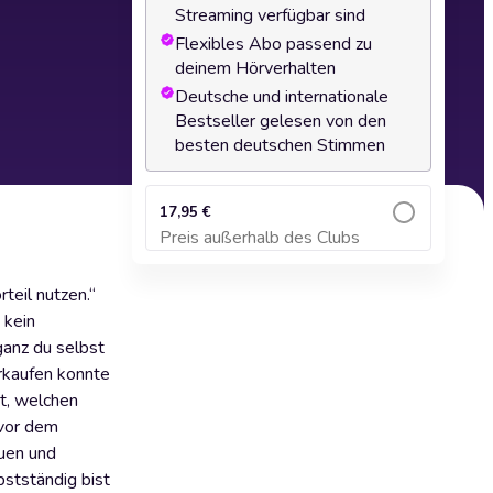
Streaming verfügbar sind
Flexibles Abo passend zu
deinem Hörverhalten
Deutsche und internationale
Bestseller gelesen von den
besten deutschen Stimmen
17,95 €
Preis außerhalb des Clubs
Zum Warenkorb hinzufügen
teil nutzen.“
 kein
ganz du selbst
erkaufen konnte
gt, welchen
 vor dem
auen und
bstständig bist