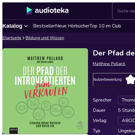
Bestseller
Neue Hörbücher
Top 10 im Club
Katalog
Startseite
Bildung und Wissen
Der Pfad de
Matthew Pollard.
Nutzerbewertung
Sprecher
Thoma
Dauer
5 Stund
Verlag
ABOD 
Typ
Ungekür