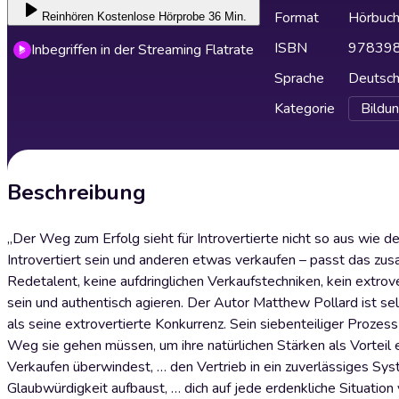
Format
Hörbuc
Reinhören
Kostenlose Hörprobe 36 Min.
ISBN
97839
Inbegriffen in der Streaming Flatrate
Sprache
Deutsc
Kategorie
Bildu
Beschreibung
„Der Weg zum Erfolg sieht für Introvertierte nicht so aus wie de
Introvertiert sein und anderen etwas verkaufen – passt das zus
Redetalent, keine aufdringlichen Verkaufstechniken, kein extro
sein und authentisch agieren. Der Autor Matthew Pollard ist sel
als seine extrovertierte Konkurrenz. Sein siebenteiliger Proze
Weg sie gehen müssen, um ihre natürlichen Stärken als Vorteil 
Verkaufen überwindest, … den Vertrieb in ein zuverlässiges S
Glaubwürdigkeit aufbaust, … dich auf jede erdenkliche Situation 