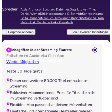
Sprecher
Alda Aronsson
Burchard Dabinnus
Dagi Lilo van Thiel
Daniel Werner
Dirk Hardegen
Jana C. Schmidt
Konrad Adams
Linita Reimann
Marc Schülert
Osman Ragheb
Sebastian Dorn
Stefan H.A. Meichsner
Tinka Kowatsch
Hörprobe anhören
Zu Favoriten hinzufügen
Inbegriffen in der Streaming Flatrate
Enthalten im Audioteka Club Abo
Werde Mitglied im
Teste 30 Tage gratis
Dieser und weitere 80.000 Titel enthalten im
Streaming
Exklusiver Abonnent:innen Preis für Titel, die nicht
im Streaming verfügbar sind
Flexibles Abo passend zu deinem Hörverhalten
Deutsche und internationale Bestseller gelesen