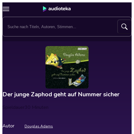
Der junge Zaphod geht auf Nummer sicher
Spieldauer
30 Minuten
Autor
Douglas Adams