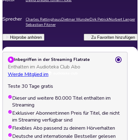
David Bredel
Florian Fickel
Sprecher
Charles Rettinghaus
Dietmar Wunder
Dirk Petrick
Norbert Langer
Sebastian Fitzner
Hörprobe anhören
Zu Favoriten hinzufügen
Inbegriffen in der Streaming Flatrate
Enthalten im Audioteka Club Abo
Werde Mitglied im
Teste 30 Tage gratis
Dieser und weitere 80.000 Titel enthalten im
Streaming
Exklusiver Abonnent:innen Preis für Titel, die nicht
im Streaming verfügbar sind
Flexibles Abo passend zu deinem Hörverhalten
Deutsche und internationale Bestseller gelesen