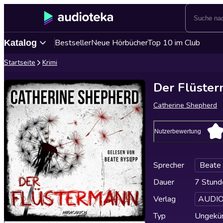
Bestseller
Neue Hörbücher
Top 10 im Club
Katalog
Startseite
Krimi
Der Flüsterm
Catherine Shepherd
Nutzerbewertung
Sprecher
Beate
Dauer
7 Stund
Verlag
AUDIO
Typ
Ungekür