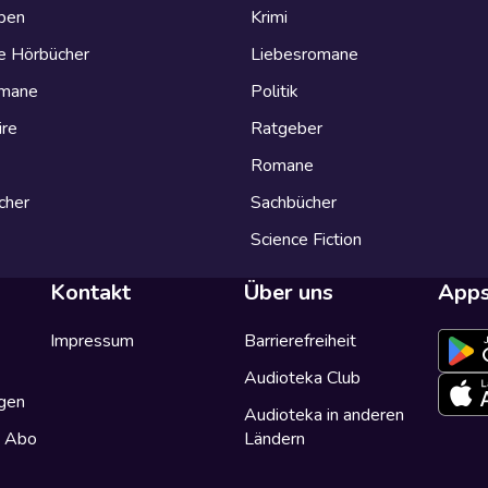
eben
Krimi
e Hörbücher
Liebesromane
omane
Politik
ire
Ratgeber
Romane
cher
Sachbücher
Science Fiction
Kontakt
Über uns
App
Impressum
Barrierefreiheit
Audioteka Club
gen
Audioteka in anderen
a Abo
Ländern