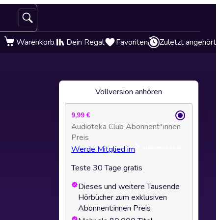
Warenkorb
Dein Regal
Favoriten
Zuletzt angehört
Vollversion anhören
9,99 €
Audioteka Club Abonnent*innen
Preis
Werde Mitglied im
Teste 30 Tage gratis
Dieses und weitere Tausende
Hörbücher zum exklusiven
Abonnent:innen Preis