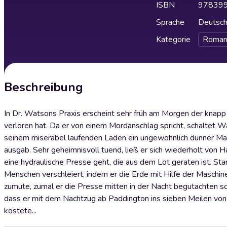
ISBN
97839
Sprache
Deutsc
Kategorie
Roman
Beschreibung
In Dr. Watsons Praxis erscheint sehr früh am Morgen der knapp 
verloren hat. Da er von einem Mordanschlag spricht, schaltet W
seinem miserabel laufenden Laden ein ungewöhnlich dünner Man
ausgab. Sehr geheimnisvoll tuend, ließ er sich wiederholt von Ha
eine hydraulische Presse geht, die aus dem Lot geraten ist. St
Menschen verschleiert, indem er die Erde mit Hilfe der Maschin
zumute, zumal er die Presse mitten in der Nacht begutachten soll
dass er mit dem Nachtzug ab Paddington ins sieben Meilen von R
kostete...