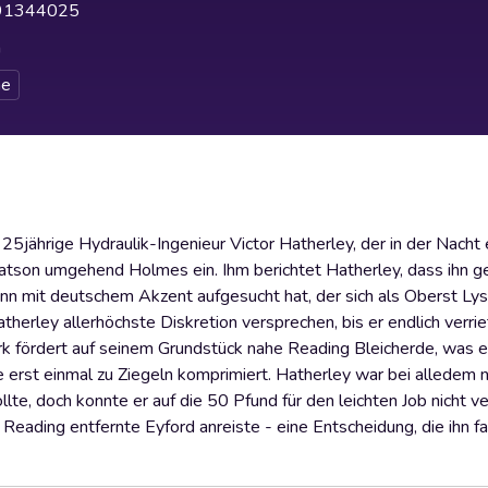
91344025
h
e
25jährige Hydraulik-Ingenieur Victor Hatherley, der in der Nach
atson umgehend Holmes ein. Ihm berichtet Hatherley, dass ihn ge
n mit deutschem Akzent aufgesucht hat, der sich als Oberst Lys
therley allerhöchste Diskretion versprechen, bis er endlich verri
ark fördert auf seinem Grundstück nahe Reading Bleicherde, was e
e erst einmal zu Ziegeln komprimiert. Hatherley war bei alledem 
te, doch konnte er auf die 50 Pfund für den leichten Job nicht ve
eading entfernte Eyford anreiste - eine Entscheidung, die ihn f