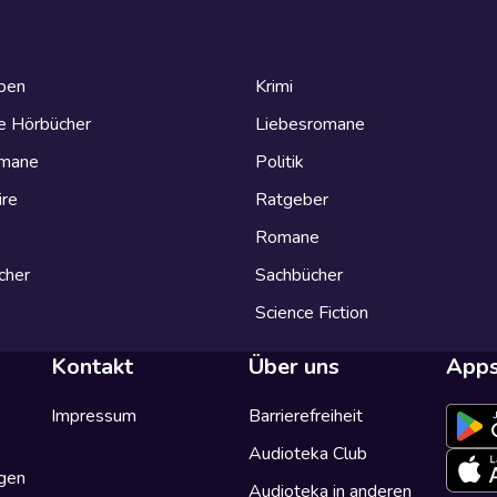
eben
Krimi
e Hörbücher
Liebesromane
omane
Politik
ire
Ratgeber
Romane
cher
Sachbücher
Science Fiction
Kontakt
Über uns
App
Impressum
Barrierefreiheit
Audioteka Club
gen
Audioteka in anderen