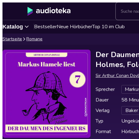
Bestseller
Neue Hörbücher
Top 10 im Club
Katalog
Startseite
Romane
Der Daumen 
Holmes, Fol
Sir Arthur Conan Doy
Sprecher
Marku
Dauer
58 Minu
Verlag
Baker
Typ
Ungekür
Format
Hörbuc