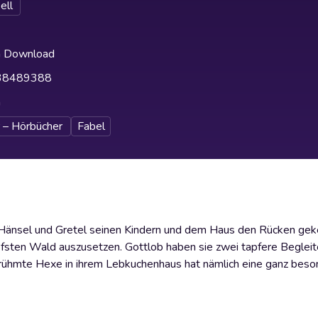
ell
h Download
38489388
h
 – Hörbücher
Fabel
n Hänsel und Gretel seinen Kindern und dem Haus den Rücken geke
iefsten Wald auszusetzen. Gottlob haben sie zwei tapfere Begleit
erühmte Hexe in ihrem Lebkuchenhaus hat nämlich eine ganz beso