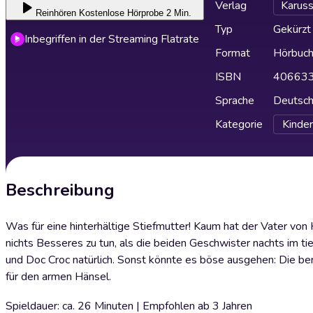
Verlag
Karuss
Reinhören
Kostenlose Hörprobe 2 Min.
Typ
Gekürzt
Inbegriffen in der Streaming Flatrate
Format
Hörbuc
ISBN
40663
Sprache
Deutsc
Kategorie
Kinder
Beschreibung
Was für eine hinterhältige Stiefmutter! Kaum hat der Vater vo
nichts Besseres zu tun, als die beiden Geschwister nachts im t
und Doc Croc natürlich. Sonst könnte es böse ausgehen: Die b
für den armen Hänsel.
Spieldauer: ca. 26 Minuten | Empfohlen ab 3 Jahren