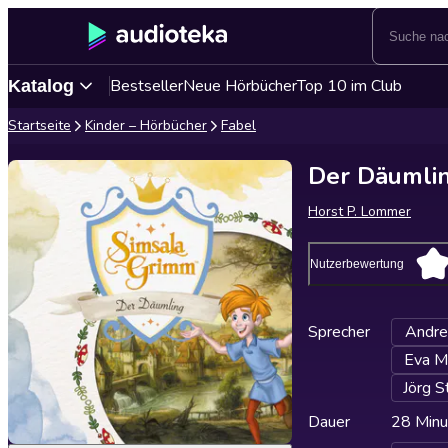
Bestseller
Neue Hörbücher
Top 10 im Club
Katalog
Startseite
Kinder – Hörbücher
Fabel
Der Däumli
Horst P. Lommer
Nutzerbewertung
Sprecher
Andre
Eva M
Jörg S
Dauer
28 Minu