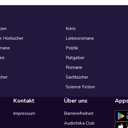
eben
Krimi
e Hörbücher
Liebesromane
omane
Politik
ire
Ratgeber
Romane
cher
Sachbücher
Science Fiction
Kontakt
Über uns
App
Impressum
Barrierefreiheit
Audioteka Club