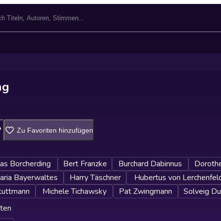
ng
Zu Favoriten hinzufügen
as Borcherding
Bert Franzke
Burchard Dabinnus
Doroth
aria Bayerwaltes
Harry Täschner
Hubertus von Lerchenfel
tuttmann
Michele Tichawsky
Pat Zwingmann
Solveig D
ten