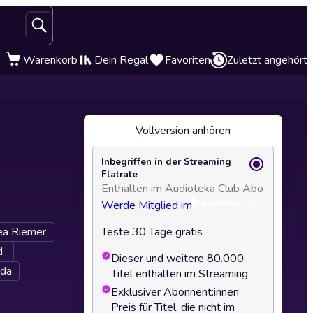
Warenkorb
Dein Regal
Favoriten
Zuletzt angehört
Vollversion anhören
Inbegriffen in der Streaming
Flatrate
Enthalten im Audioteka Club Abo
Werde Mitglied im
ea Riemer
Teste 30 Tage gratis
d
Dieser und weitere 80.000
uda
Titel enthalten im Streaming
Exklusiver Abonnent:innen
Preis für Titel, die nicht im