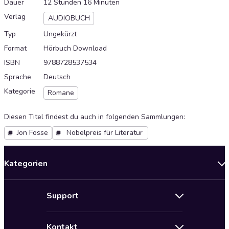
Dauer
12 Stunden 16 Minuten
Verlag
AUDIOBUCH
Typ
Ungekürzt
Format
Hörbuch Download
ISBN
9788728537534
Sprache
Deutsch
Kategorie
Romane
Diesen Titel findest du auch in folgenden Sammlungen
:
Jon Fosse
Nobelpreis für Literatur
Kategorien
Neuerscheinungen
Support
Angebote
Hilfe
Bestseller Audiobooks
Kontakt