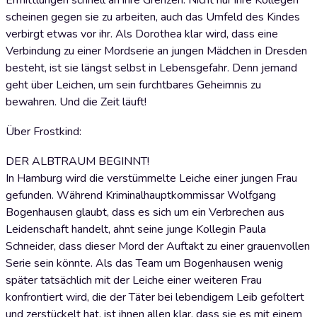
Ermittlungen schnell an ihre Grenzen. Nicht nur ihre Kollegen
scheinen gegen sie zu arbeiten, auch das Umfeld des Kindes
verbirgt etwas vor ihr. Als Dorothea klar wird, dass eine
Verbindung zu einer Mordserie an jungen Mädchen in Dresden
besteht, ist sie längst selbst in Lebensgefahr. Denn jemand
geht über Leichen, um sein furchtbares Geheimnis zu
bewahren. Und die Zeit läuft!
Über Frostkind:
DER ALBTRAUM BEGINNT!
In Hamburg wird die verstümmelte Leiche einer jungen Frau
gefunden. Während Kriminalhauptkommissar Wolfgang
Bogenhausen glaubt, dass es sich um ein Verbrechen aus
Leidenschaft handelt, ahnt seine junge Kollegin Paula
Schneider, dass dieser Mord der Auftakt zu einer grauenvollen
Serie sein könnte. Als das Team um Bogenhausen wenig
später tatsächlich mit der Leiche einer weiteren Frau
konfrontiert wird, die der Täter bei lebendigem Leib gefoltert
und zerstückelt hat, ist ihnen allen klar, dass sie es mit einem