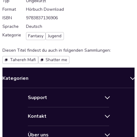
Typ
Ungekürzt
Format
Hörbuch Download
ISBN
9783837136906
Sprache
Deutsch
Kategorie
Fantasy
Jugend
Diesen Titel findest du auch in folgenden Sammlungen
:
Tahereh Mafi
Shatter me
Kategorien
Neuerscheinungen
Support
Angebote
Hilfe
Bestseller Audiobooks
Kontakt
Audioteka Nutzungsbedingungen
Bildung und Wissen
Impressum
AGB für Audioteka Abo
Biografien
Über uns