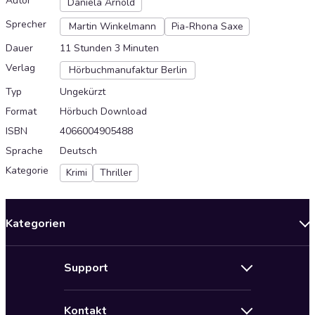
Autor
Daniela Arnold
Sprecher
Martin Winkelmann
Pia-Rhona Saxe
Dauer
11 Stunden 3 Minuten
Verlag
Hörbuchmanufaktur Berlin
Typ
Ungekürzt
Format
Hörbuch Download
ISBN
4066004905488
Sprache
Deutsch
Kategorie
Krimi
Thriller
Kategorien
Neuerscheinungen
Support
Angebote
Hilfe
Bestseller Audiobooks
Kontakt