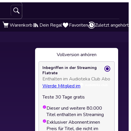
Warenkorb
Dein Regal
Favoriten
Zuletzt angehört
Vollversion anhören
Inbegriffen in der Streaming
Flatrate
Enthalten im Audioteka Club Abo
Werde Mitglied im
Teste 30 Tage gratis
Dieser und weitere 80.000
Titel enthalten im Streaming
Exklusiver Abonnent:innen
Preis für Titel, die nicht im