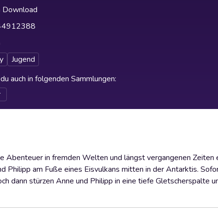
h Download
44912388
h
y
Jugend
t du auch in folgenden Sammlungen
:
r
te Abenteuer in fremden Welten und längst vergangenen Zeiten 
 Philipp am Fuße eines Eisvulkans mitten in der Antarktis. Sofor
och dann stürzen Anne und Philipp in eine tiefe Gletscherspalte u