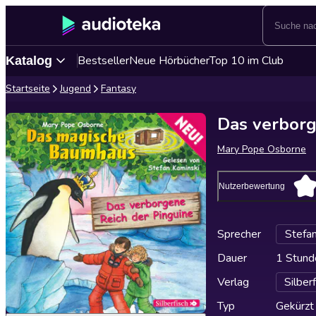
Bestseller
Neue Hörbücher
Top 10 im Club
Katalog
Startseite
Jugend
Fantasy
Das verborg
Mary Pope Osborne
Nutzerbewertung
Sprecher
Stefan
Dauer
1 Stund
Verlag
Silber
Typ
Gekürzt