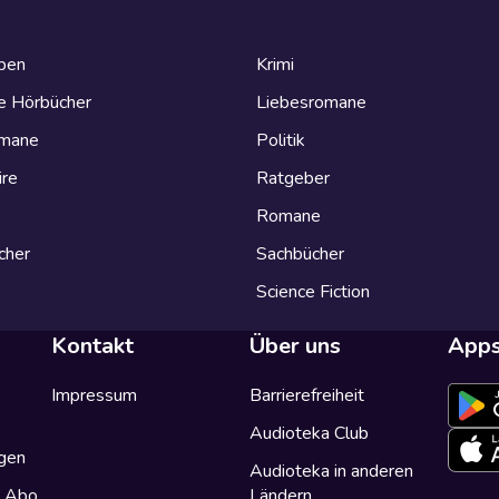
eben
Krimi
e Hörbücher
Liebesromane
omane
Politik
ire
Ratgeber
Romane
cher
Sachbücher
Science Fiction
Kontakt
Über uns
App
Impressum
Barrierefreiheit
Audioteka Club
gen
Audioteka in anderen
a Abo
Ländern