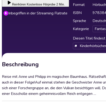
Format
Hörbuc
Reinhören
Kostenlose Hörprobe 2 Min.
ISBN
97838
Inbegriffen in der Streaming Flatrate
Sprache
Deutsc
Kategorie
Fantas
Diesen Titel findes
Kinderhörbüche
Beschreibung
Reise mit Anne und Philipp im magischen Baumhaus. Rätselhaf
auch in dieser Folge!Auf einmal stehen die Geschwister Anne und
sich einer Forschergruppe an, die den Vulkan besichtigen will. D
einer Eisscholle einem geheimnisvollen Reich entgegen …