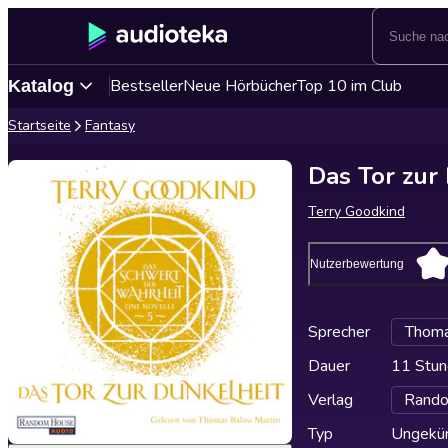
Bestseller
Neue Hörbücher
Top 10 im Club
Katalog
Startseite
Fantasy
Das Tor zur
Terry Goodkind
Nutzerbewertung
Sprecher
Thoma
Dauer
11 Stun
Verlag
Rando
Typ
Ungekür