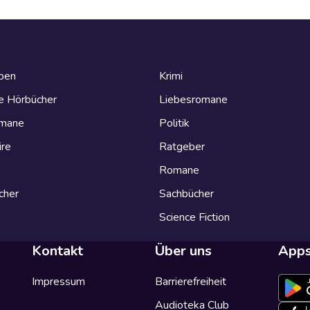
eben
Krimi
e Hörbücher
Liebesromane
omane
Politik
ire
Ratgeber
Romane
cher
Sachbücher
Science Fiction
Kontakt
Über uns
App
Impressum
Barrierefreiheit
Audioteka Club