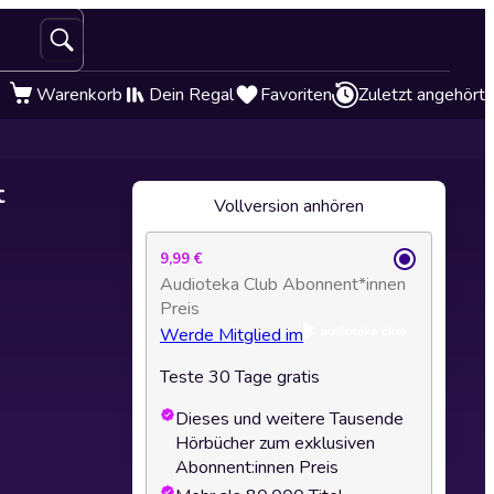
Warenkorb
Dein Regal
Favoriten
Zuletzt angehört
t
Vollversion anhören
9,99 €
Audioteka Club Abonnent*innen
Preis
Werde Mitglied im
Teste 30 Tage gratis
Dieses und weitere Tausende
Hörbücher zum exklusiven
Abonnent:innen Preis