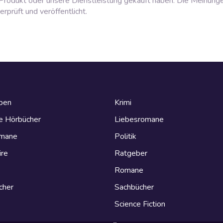
rodukt oder unsere Dienstleistung gekauft haben. Die Meinung
prüft und veröffentlicht.
eben
Krimi
e Hörbücher
Liebesromane
omane
Politik
ire
Ratgeber
Romane
cher
Sachbücher
Science Fiction