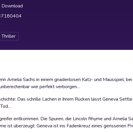
h Download
37180404
h
Thriller
nerin Amelia Sachs in einem gnadenlosen Katz- und Mausspiel, bei
 unberechenbar wie perfekt verborgen…
ichte: Das schrille Lachen in ihrem Rücken lässt Geneva Settle
r Tod…
Angreifer entkommen. Die Spuren, die Lincoln Rhyme und Amelia S
me ist überzeugt: Geneva ist ins Fadenkreuz eines gerissenen Pro