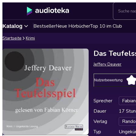
Bestseller
Neue Hörbücher
Top 10 im Club
Katalog
Startseite
Krimi
Das Teufels
Jeffery Deaver
Nutzerbewertung
Sprecher
Fabian
Dauer
17 Stun
Verlag
Rando
Typ
Ungekür