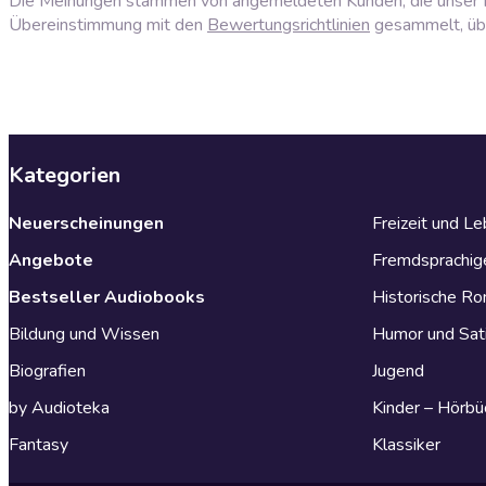
Die Meinungen stammen von angemeldeten Kunden, die unser P
Übereinstimmung mit den
Bewertungsrichtlinien
gesammelt, über
Kategorien
Neuerscheinungen
Freizeit und L
Angebote
Fremdsprachig
Bestseller Audiobooks
Historische R
Bildung und Wissen
Humor und Sat
Biografien
Jugend
by Audioteka
Kinder – Hörbü
Fantasy
Klassiker