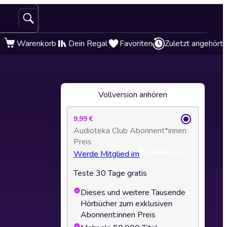
Warenkorb
Dein Regal
Favoriten
Zuletzt angehört
Vollversion anhören
9,99 €
Audioteka Club Abonnent*innen
Preis
Werde Mitglied im
Teste 30 Tage gratis
Dieses und weitere Tausende
Hörbücher zum exklusiven
Abonnent:innen Preis