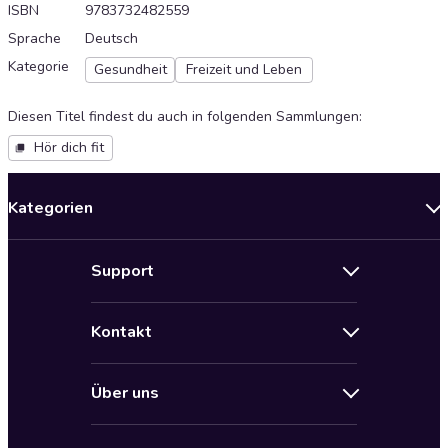
ISBN
9783732482559
Sprache
Deutsch
Kategorie
Gesundheit
Freizeit und Leben
Diesen Titel findest du auch in folgenden Sammlungen
:
Hör dich fit
Kategorien
Neuerscheinungen
Support
Angebote
Hilfe
Bestseller Audiobooks
Kontakt
Audioteka Nutzungsbedingungen
Bildung und Wissen
Impressum
AGB für Audioteka Abo
Biografien
Über uns
Audioteka Club Nutzungsbedingungen
by Audioteka
Barrierefreiheit