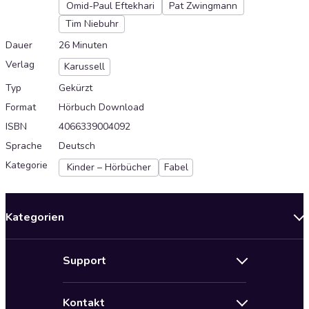
Omid-Paul Eftekhari
Pat Zwingmann
Tim Niebuhr
Dauer
26 Minuten
Verlag
Karussell
Typ
Gekürzt
Format
Hörbuch Download
ISBN
4066339004092
Sprache
Deutsch
Kategorie
Kinder – Hörbücher
Fabel
Kategorien
Neuerscheinungen
Support
Angebote
Hilfe
Bestseller Audiobooks
Kontakt