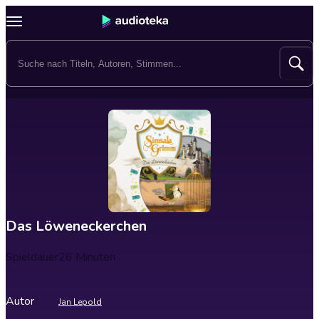
Das Löweneckerchen
Spieldauer
26 Minuten
Autor
Jan Lepold