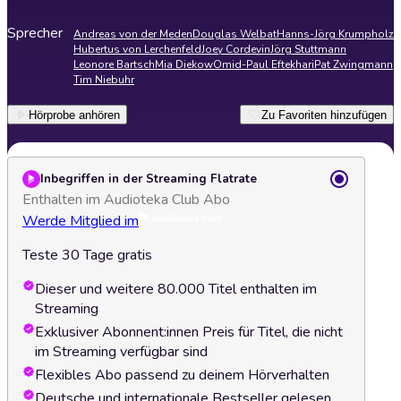
Sprecher
Andreas von der Meden
Douglas Welbat
Hanns-Jörg Krumpholz
Hubertus von Lerchenfeld
Joey Cordevin
Jörg Stuttmann
Leonore Bartsch
Mia Diekow
Omid-Paul Eftekhari
Pat Zwingmann
Tim Niebuhr
Hörprobe anhören
Zu Favoriten hinzufügen
Inbegriffen in der Streaming Flatrate
Enthalten im Audioteka Club Abo
Werde Mitglied im
Teste 30 Tage gratis
Dieser und weitere 80.000 Titel enthalten im
Streaming
Exklusiver Abonnent:innen Preis für Titel, die nicht
im Streaming verfügbar sind
Flexibles Abo passend zu deinem Hörverhalten
Deutsche und internationale Bestseller gelesen