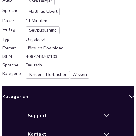
Autor
Nora Berger
Sprecher
Matthias Ubert
Dauer
11 Minuten
Verlag
Selfpublishing
Typ
Ungekürzt
Format
Hörbuch Download
ISBN
4067248762103
Sprache
Deutsch
Kategorie
Kinder – Hörbücher
Wissen
Kategorien
Neuerscheinungen
Support
Angebote
Hilfe
Bestseller Audiobooks
Kontakt