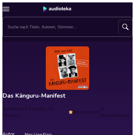
Das Känguru-Manifest
Spieldauer
5 Stunden 15
(6
Bewertung
5
Minuten
Bewertungen)
Autor
Marc-Uwe Kling