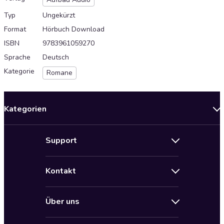
Typ
Ungekürzt
Format
Hörbuch Download
ISBN
9783961059270
Sprache
Deutsch
Kategorie
Romane
Kategorien
Neuerscheinungen
Support
Angebote
Hilfe
Bestseller Audiobooks
Kontakt
Audioteka Nutzungsbedingungen
Bildung und Wissen
Impressum
AGB für Audioteka Abo
Biografien
Über uns
Audioteka Club Nutzungsbedingungen
by Audioteka
Barrierefreiheit