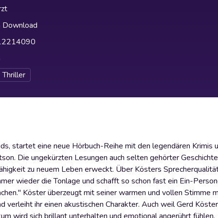
zt
h Download
12214090
h
Thriller
ds, startet eine neue Hörbuch-Reihe mit den legendären Krimis
tson. Die ungekürzten Lesungen auch selten gehörter Geschicht
higkeit zu neuem Leben erweckt. Über Kösters Sprecherqualität
immer wieder die Tonlage und schafft so schon fast ein Ein-Perso
hen." Köster überzeugt mit seiner warmen und vollen Stimme mi
und verleiht ihr einen akustischen Charakter. Auch weil Gerd Köster
um wird sich brillant unterhalten und emotional angerührt fühlen.