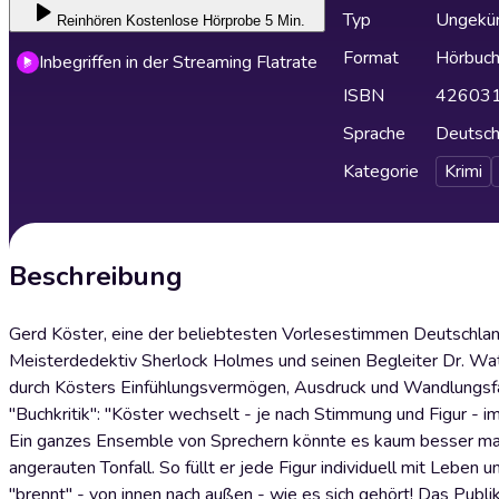
Typ
Ungekür
Reinhören
Kostenlose Hörprobe 5 Min.
Format
Hörbuc
Inbegriffen in der Streaming Flatrate
ISBN
42603
Sprache
Deutsc
Kategorie
Krimi
Beschreibung
Gerd Köster, eine der beliebtesten Vorlesestimmen Deutschlan
Meisterdedektiv Sherlock Holmes und seinen Begleiter Dr. Wa
durch Kösters Einfühlungsvermögen, Ausdruck und Wandlungsfä
"Buchkritik": "Köster wechselt - je nach Stimmung und Figur - 
Ein ganzes Ensemble von Sprechern könnte es kaum besser mac
angerauten Tonfall. So füllt er jede Figur individuell mit Leben 
"brennt" - von innen nach außen - wie es sich gehört! Das Publik