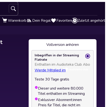
Warenkorb
Dein Regal
Favoriten
Zuletzt angehört
t
Vollversion anhören
Inbegriffen in der Streaming
Flatrate
Enthalten im Audioteka Club Abo
Werde Mitglied im
Teste 30 Tage gratis
Dieser und weitere 80.000
Titel enthalten im Streaming
Exklusiver Abonnent:innen
Preis für Titel, die nicht im