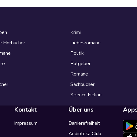
eben
Krimi
e Hörbücher
Liebesromane
omane
Politik
ire
Ratgeber
Romane
cher
Sachbücher
Science Fiction
Kontakt
Über uns
App
Impressum
Barrierefreiheit
Audioteka Club