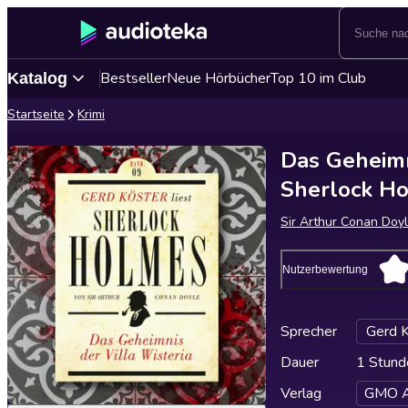
Bestseller
Neue Hörbücher
Top 10 im Club
Katalog
Startseite
Krimi
Das Geheimni
Sherlock Ho
Sir Arthur Conan Doy
Nutzerbewertung
Sprecher
Gerd K
Dauer
1 Stund
Verlag
GMO A