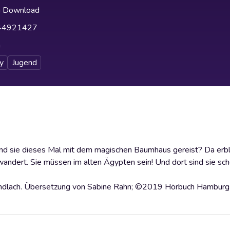
h Download
44921427
h
y
Jugend
ind sie dieses Mal mit dem magischen Baumhaus gereist? Da erbli
ndert. Sie müssen im alten Ägypten sein! Und dort sind sie sc
dlach. Übersetzung von Sabine Rahn; ©2019 Hörbuch Hambu