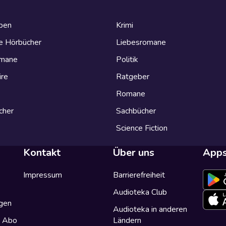
eben
Krimi
e Hörbücher
Liebesromane
omane
Politik
ire
Ratgeber
Romane
cher
Sachbücher
Science Fiction
Kontakt
Über uns
App
Impressum
Barrierefreiheit
Audioteka Club
gen
Audioteka in anderen
a Abo
Ländern