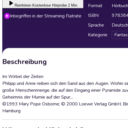
Format
Hörbuc
Reinhören
Kostenlose Hörprobe 2 Min.
ISBN
97838
Inbegriffen in der Streaming Flatrate
Sprache
Deutsc
Kategorie
Fantas
Beschreibung
Im Wirbel der Zeiten
Philipp und Anne reiben sich den Sand aus den Augen. Wohin s
große Menschenmenge, die auf den Eingang einer Pyramide zuwa
Geheimnis der Mumie auf der Spur...
©1993 Mary Pope Osborne; © 2000 Loewe Verlag GmbH, Bin
Hamburg