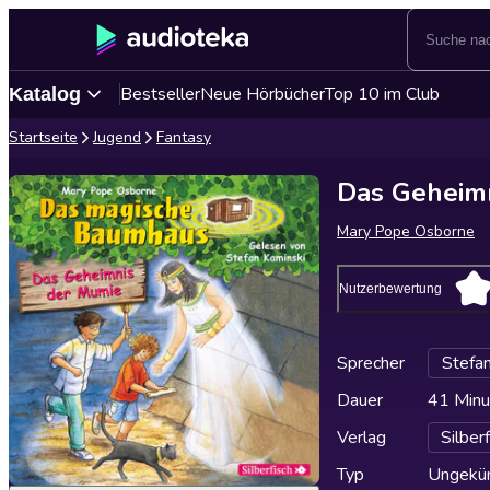
Bestseller
Neue Hörbücher
Top 10 im Club
Katalog
Startseite
Jugend
Fantasy
Das Geheim
Mary Pope Osborne
Nutzerbewertung
Sprecher
Stefan
Dauer
41 Minu
Verlag
Silber
Typ
Ungekür