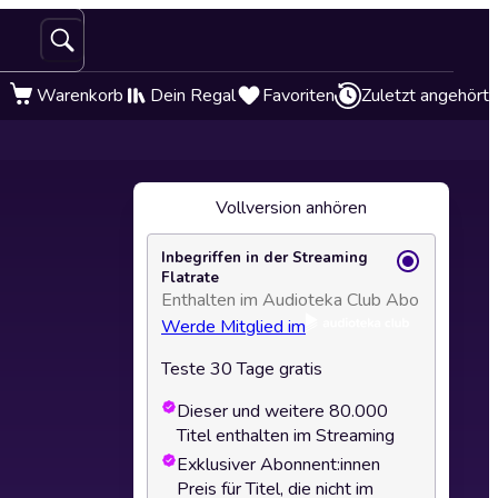
Warenkorb
Dein Regal
Favoriten
Zuletzt angehört
Vollversion anhören
Inbegriffen in der Streaming
Flatrate
Enthalten im Audioteka Club Abo
Werde Mitglied im
Teste 30 Tage gratis
Dieser und weitere 80.000
Titel enthalten im Streaming
Exklusiver Abonnent:innen
Preis für Titel, die nicht im