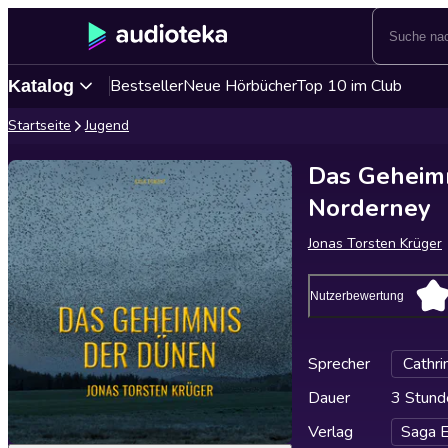
Bestseller
Neue Hörbücher
Top 10 im Club
Katalog
Startseite
Jugend
Das Geheimn
Norderney
Jonas Torsten Krüger
Nutzerbewertung
Sprecher
Cathri
Dauer
3 Stund
Verlag
Saga 