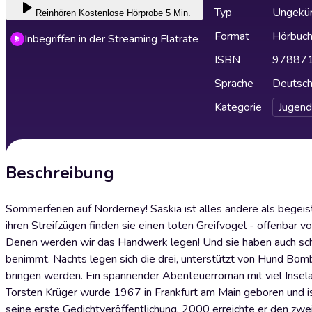
Typ
Ungekür
Reinhören
Kostenlose Hörprobe 5 Min.
Format
Hörbuc
Inbegriffen in der Streaming Flatrate
ISBN
97887
Sprache
Deutsc
Kategorie
Jugend
Beschreibung
Sommerferien auf Norderney! Saskia ist alles andere als begeis
ihren Streifzügen finden sie einen toten Greifvogel - offenbar vo
Denen werden wir das Handwerk legen! Und sie haben auch scho
benimmt. Nachts legen sich die drei, unterstützt von Hund Bomb
bringen werden. Ein spannender Abenteuerroman mit viel Insel
Torsten Krüger wurde 1967 in Frankfurt am Main geboren und ist
seine erste Gedichtveröffentlichung, 2000 erreichte er den 