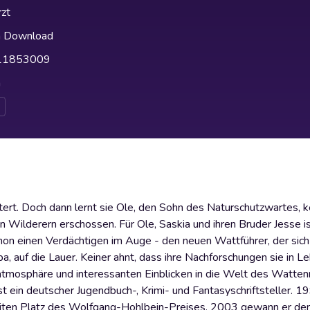
zt
h Download
11853009
h
tert. Doch dann lernt sie Ole, den Sohn des Naturschutzwartes, 
n Wilderern erschossen. Für Ole, Saskia und ihren Bruder Jesse ist
n einen Verdächtigen im Auge - den neuen Wattführer, der sich
a, auf die Lauer. Keiner ahnt, dass ihre Nachforschungen sie in 
atmosphäre und interessanten Einblicken in die Welt des Watten
 ein deutscher Jugendbuch-, Krimi- und Fantasyschriftsteller. 1
zweiten Platz des Wolfgang-Hohlbein-Preises. 2003 gewann er d