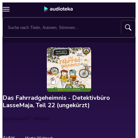
Das Fahrradgeheimnis - Detektivbüro
LasseMaja, Teil 22 (ungekürzt)
Spieldauer
47 Minuten
Autor