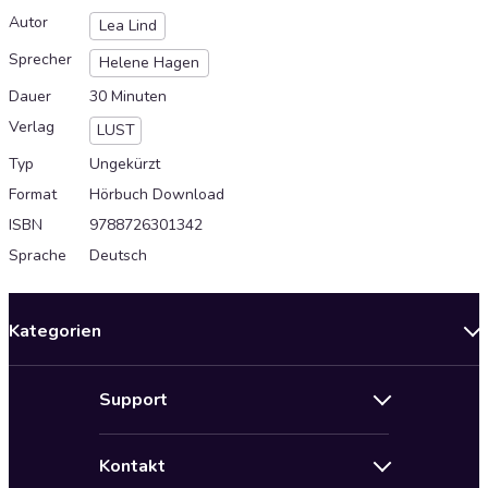
Autor
Lea Lind
Sprecher
Helene Hagen
Dauer
30 Minuten
Verlag
LUST
Typ
Ungekürzt
Format
Hörbuch Download
ISBN
9788726301342
Sprache
Deutsch
Kategorien
Neuerscheinungen
Support
Angebote
Hilfe
Bestseller Audiobooks
Kontakt
Audioteka Nutzungsbedingungen