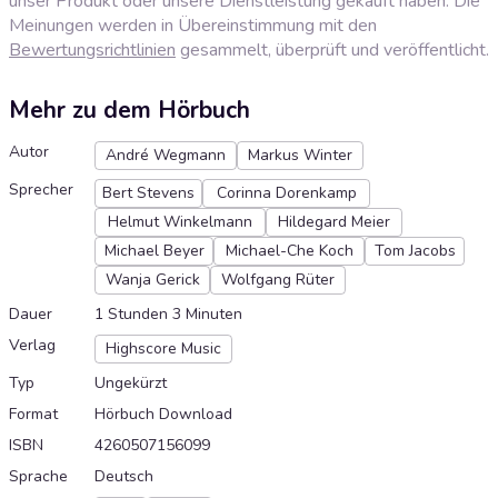
unser Produkt oder unsere Dienstleistung gekauft haben. Die
Meinungen werden in Übereinstimmung mit den
Bewertungsrichtlinien
gesammelt, überprüft und veröffentlicht.
Mehr zu dem Hörbuch
Autor
André Wegmann
Markus Winter
Sprecher
Bert Stevens
Corinna Dorenkamp
Helmut Winkelmann
Hildegard Meier
Michael Beyer
Michael-Che Koch
Tom Jacobs
Wanja Gerick
Wolfgang Rüter
Dauer
1 Stunden 3 Minuten
Verlag
Highscore Music
Typ
Ungekürzt
Format
Hörbuch Download
ISBN
4260507156099
Sprache
Deutsch