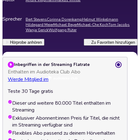
André Wegmann
Markus Winter
Sprecher
Bert Stevens
Corinna Dorenkamp
Helmut Winkelmann
Hildegard Meier
Michael Beyer
Michael-Che Koch
Tom Jacobs
Wanja Gerick
Wolfgang Rüter
Hörprobe anhören
Zu Favoriten hinzufügen
Inbegriffen in der Streaming Flatrate
Enthalten im Audioteka Club Abo
Werde Mitglied im
Teste 30 Tage gratis
Dieser und weitere 80.000 Titel enthalten im
Streaming
Exklusiver Abonnent:innen Preis für Titel, die nicht
im Streaming verfügbar sind
Flexibles Abo passend zu deinem Hörverhalten