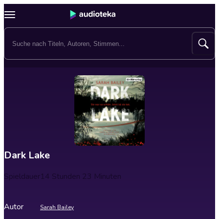
Dark Lake
Spieldauer
14 Stunden 23 Minuten
Autor
Sarah Bailey