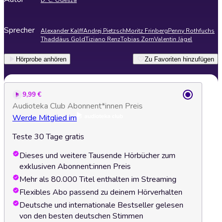
D. C. Odesza
Sprecher
Alexander Kalff
Andrej Pietzsch
Moritz Frinberg
Penny Rothfuchs
Thaddäus Gold
Tiziano Renz
Tobias Zorn
Valentin Jägel
Hörprobe anhören
Zu Favoriten hinzufügen
9,99 €
Audioteka Club Abonnent*innen Preis
Werde Mitglied im
Teste 30 Tage gratis
Dieses und weitere Tausende Hörbücher zum
exklusiven Abonnent:innen Preis
Mehr als 80.000 Titel enthalten im Streaming
Flexibles Abo passend zu deinem Hörverhalten
Deutsche und internationale Bestseller gelesen
von den besten deutschen Stimmen