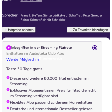
Alexander Kath
Sprecher
Franz J. Steffens
Günter Lüdke
Heidi Schaffrath
Peter Groeger
Rainer Schmitt
Reinhilt Schneider
Hörprobe anhören
Zu Favoriten hinzufügen
Inbegriffen in der Streaming Flatrate
Enthalten im Audioteka Club Abo
Werde Mitglied im
Teste 30 Tage gratis
Dieser und weitere 80.000 Titel enthalten im
Streaming
Exklusiver Abonnent:innen Preis für Titel, die nicht
im Streaming verfügbar sind
Flexibles Abo passend zu deinem Hörverhalten
Deutsche und internationale Bestseller gelesen