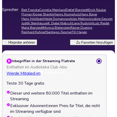
Sprecher
Bert Franzke
Cornelia Meinhard
Detlef Bierstedt
Erich Räuker
Florian Krüger Shantin
Hanns Krumpholz
Hans Bayer
Hans Hohlbein
Heide Domanowski
Jan Makino
Joseline Gassen
Judith Steinhäuser
K. Dieter Klebsch
Liane Rudolph
Lutz Riedel
Marie Bierstedt
Monica Bielenstein
Rainer Doering
Reinhard Kuhnert
Santiago Ziesmer
Till Hagen
Hörprobe anhören
Zu Favoriten hinzufügen
Inbegriffen in der Streaming Flatrate
Enthalten im Audioteka Club Abo
Werde Mitglied im
Teste 30 Tage gratis
Dieser und weitere 80.000 Titel enthalten im
Streaming
Exklusiver Abonnent:innen Preis für Titel, die nicht
im Streaming verfügbar sind