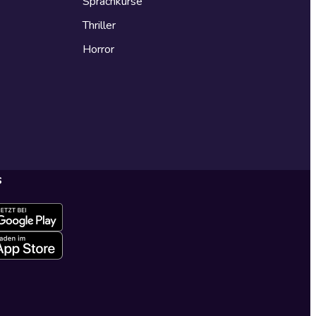
Sprachkurse
Thriller
Horror
s