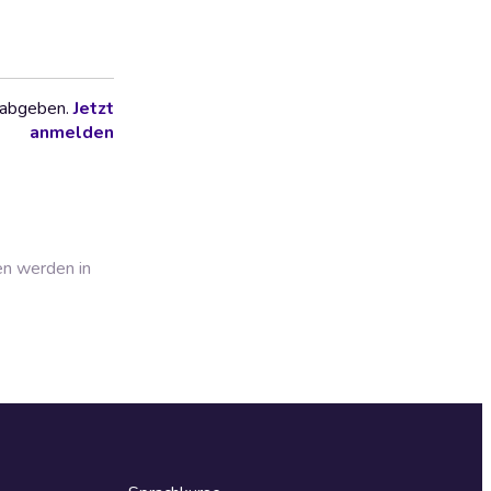
 abgeben.
Jetzt
anmelden
en werden in