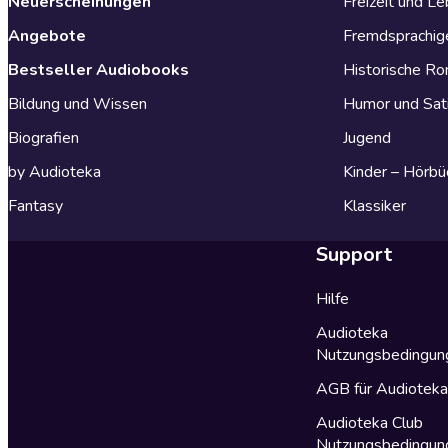
Neuerscheinungen
Freizeit und L
Angebote
Fremdsprachig
Bestseller Audiobooks
Historische R
Bildung und Wissen
Humor und Sat
Biografien
Jugend
by Audioteka
Kinder – Hörbü
Fantasy
Klassiker
Support
Hilfe
Audioteka
Nutzungsbedingun
AGB für Audiotek
Audioteka Club
Nutzungsbedingun