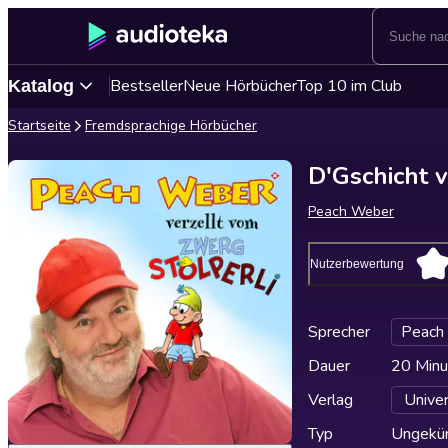
Bestseller
Neue Hörbücher
Top 10 im Club
Katalog
Startseite
Fremdsprachige Hörbücher
D'Gschicht 
Peach Weber
Nutzerbewertung
Sprecher
Peach
Dauer
20 Minu
Verlag
Unive
Typ
Ungekür