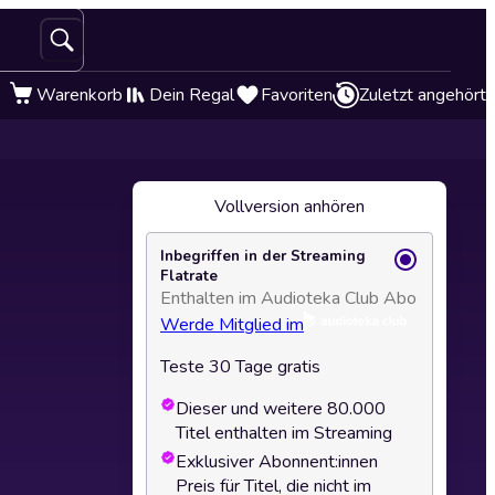
Warenkorb
Dein Regal
Favoriten
Zuletzt angehört
Vollversion anhören
Inbegriffen in der Streaming
Flatrate
Enthalten im Audioteka Club Abo
Werde Mitglied im
Teste 30 Tage gratis
Dieser und weitere 80.000
Titel enthalten im Streaming
Exklusiver Abonnent:innen
Preis für Titel, die nicht im