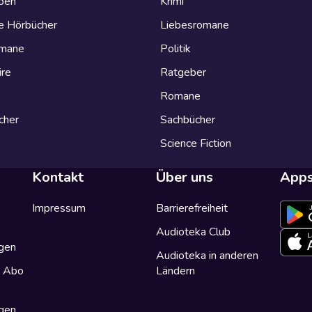
eben
Krimi
e Hörbücher
Liebesromane
omane
Politik
ire
Ratgeber
Romane
cher
Sachbücher
Science Fiction
Kontakt
Über uns
App
Impressum
Barrierefreiheit
Audioteka Club
gen
Audioteka in anderen
a Abo
Ländern
gen