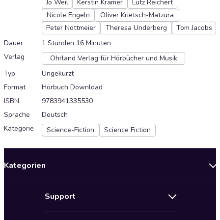
Jo Weil
Kerstin Kramer
Lutz Reichert
Nicole Engeln
Oliver Krietsch-Matzura
Peter Nottmeier
Theresa Underberg
Tom Jacobs
Dauer
1 Stunden 16 Minuten
Verlag
Ohrland Verlag für Hörbücher und Musik
Typ
Ungekürzt
Format
Hörbuch Download
ISBN
9783941335530
Sprache
Deutsch
Kategorie
Science-Fiction
Science Fiction
Kategorien
Neuerscheinungen
Support
Angebote
Hilfe
Bestseller Audiobooks