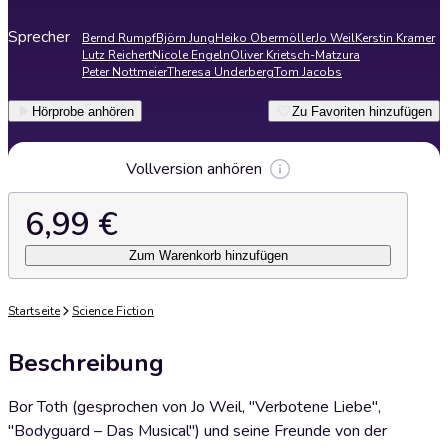
Sprecher
Bernd Rumpf
Björn Jung
Heiko Obermöller
Jo Weil
Kerstin Kramer
Lutz Reichert
Nicole Engeln
Oliver Krietsch-Matzura
Peter Nottmeier
Theresa Underberg
Tom Jacobs
Hörprobe anhören
Zu Favoriten hinzufügen
Vollversion anhören
6,99 €
Zum Warenkorb hinzufügen
Startseite
Science Fiction
Beschreibung
Bor Toth (gesprochen von Jo Weil, "Verbotene Liebe",
"Bodyguard – Das Musical") und seine Freunde von der