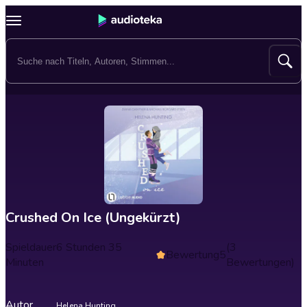
Crushed On Ice (Ungekürzt)
Spieldauer
6 Stunden 35
(3
Bewertung
5
Minuten
Bewertungen)
Autor
Helena Hunting