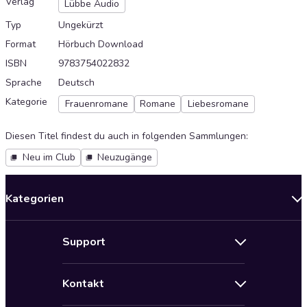
Verlag
Lübbe Audio
Typ
Ungekürzt
Format
Hörbuch Download
ISBN
9783754022832
Sprache
Deutsch
Kategorie
Frauenromane
Romane
Liebesromane
Diesen Titel findest du auch in folgenden Sammlungen
:
Neu im Club
Neuzugänge
Kategorien
Neuerscheinungen
Support
Angebote
Hilfe
Bestseller Audiobooks
Kontakt
Audioteka Nutzungsbedingungen
Bildung und Wissen