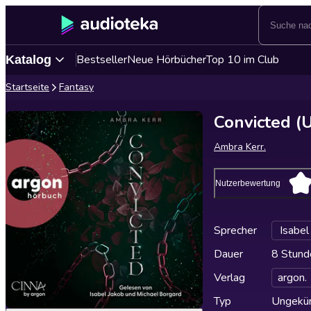
Bestseller
Neue Hörbücher
Top 10 im Club
Katalog
Startseite
Fantasy
Convicted (
Ambra Kerr.
Nutzerbewertung
Sprecher
Isabel
Dauer
8 Stund
Verlag
argon.
Typ
Ungekür