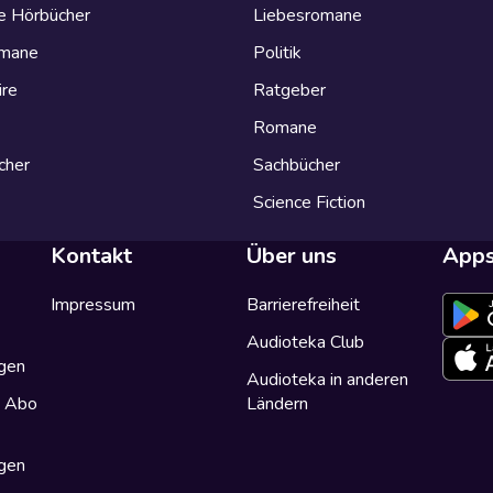
e Hörbücher
Liebesromane
omane
Politik
ire
Ratgeber
Romane
cher
Sachbücher
Science Fiction
Kontakt
Über uns
App
Impressum
Barrierefreiheit
Audioteka Club
gen
Audioteka in anderen
a Abo
Ländern
gen