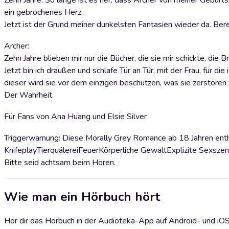
Zehn Jahre. So lange ist es her, dass Archer von meiner Geburt
ein gebrochenes Herz.
Jetzt ist der Grund meiner dunkelsten Fantasien wieder da. Bereit
Archer:
Zehn Jahre blieben mir nur die Bücher, die sie mir schickte, die B
Jetzt bin ich draußen und schlafe Tür an Tür, mit der Frau, für di
dieser wird sie vor dem einzigen beschützen, was sie zerstören
Der Wahrheit.
Für Fans von Ana Huang und Elsie Silver
Triggerwarnung: Diese Morally Grey Romance ab 18 Jahren enthäl
KnifeplayTierquälereiFeuerKörperliche GewaltExplizite Sexsze
Bitte seid achtsam beim Hören.
Wie man ein Hörbuch hört
Hör dir das Hörbuch in der Audioteka-App auf Android- und iO