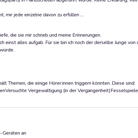
stagsparty in Handschellen abgeführt wurde. Keine Erklärung. Kei
, mir jede einzelne davon zu erfüllen ...
riefe, die sie mir schrieb und meine Erinnerungen.
e ich einst alles aufgab. Für sie bin ich noch der derselbe Junge vo
 würde.
t Themen, die einige Hörer:innen triggern könnten. Diese sind:
nenVersuchte Vergewaltigung (in der Vergangenheit)Fesselspiele
S-Geräten an