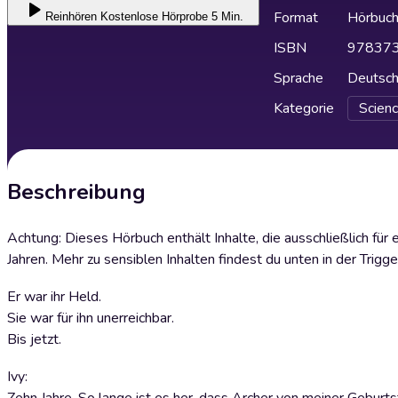
Format
Hörbuc
Reinhören
Kostenlose Hörprobe 5 Min.
ISBN
97837
Sprache
Deutsc
Kategorie
Scienc
Beschreibung
Achtung: Dieses Hörbuch enthält Inhalte, die ausschließlich f
Jahren. Mehr zu sensiblen Inhalten findest du unten in der Trigg
Er war ihr Held.
Sie war für ihn unerreichbar.
Bis jetzt.
Ivy: