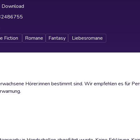
h Download
32486755
h
e Fiction
Romane
Fantasy
Liebesromane
ür erwachsene Hörer:innen bestimmt sind. Wir empfehlen es für Pe
erwarnung.