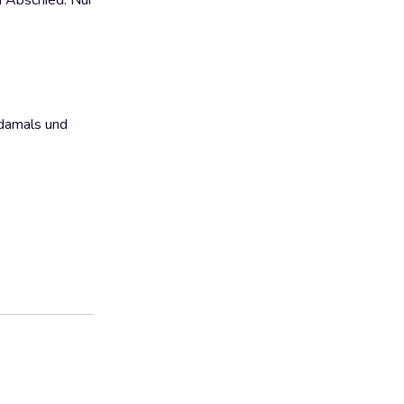
n Abschied. Nur
n damals und