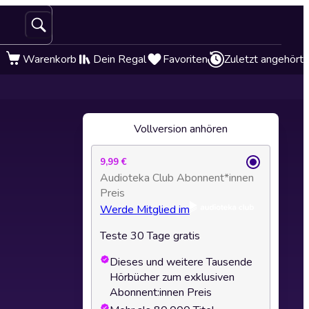
Warenkorb
Dein Regal
Favoriten
Zuletzt angehört
Vollversion anhören
9,99 €
Audioteka Club Abonnent*innen
Preis
Werde Mitglied im
Teste 30 Tage gratis
Dieses und weitere Tausende
Hörbücher zum exklusiven
Abonnent:innen Preis