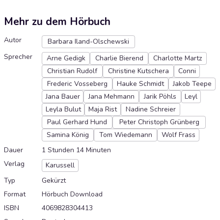
Mehr zu dem Hörbuch
Autor
Barbara Iland-Olschewski
Sprecher
Arne Gedigk
Charlie Bierend
Charlotte Martz
Christian Rudolf
Christine Kutschera
Conni
Frederic Vosseberg
Hauke Schmidt
Jakob Teepe
Jana Bauer
Jana Mehmann
Jarik Pöhls
Leyl
Leyla Bulut
Maja Rist
Nadine Schreier
Paul Gerhard Hund
Peter Christoph Grünberg
Samina König
Tom Wiedemann
Wolf Frass
Dauer
1 Stunden 14 Minuten
Verlag
Karussell
Typ
Gekürzt
Format
Hörbuch Download
ISBN
4069828304413