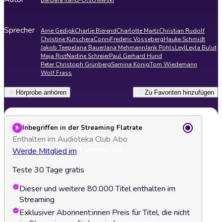
Barbara Iland-Olschewski
Sprecher
Arne Gedigk
Charlie Bierend
Charlotte Martz
Christian Rudolf
Christine Kutschera
Conni
Frederic Vosseberg
Hauke Schmidt
Jakob Teepe
Jana Bauer
Jana Mehmann
Jarik Pöhls
Leyl
Leyla Bulut
Maja Rist
Nadine Schreier
Paul Gerhard Hund
Peter Christoph Grünberg
Samina König
Tom Wiedemann
Wolf Frass
Hörprobe anhören
Zu Favoriten hinzufügen
Inbegriffen in der Streaming Flatrate
Enthalten im Audioteka Club Abo
Werde Mitglied im
Teste 30 Tage gratis
Dieser und weitere 80.000 Titel enthalten im
Streaming
Exklusiver Abonnent:innen Preis für Titel, die nicht