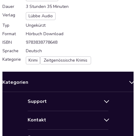
Dauer
3 Stunden 35 Minuten
Verlag
Lübbe Audio
Typ
Ungekürzt
Format
Hörbuch Download
ISBN
9783838778648
Sprache
Deutsch
Kategorie
Krimi
Zeitgenössische Krimis
Kategorien
Neuerscheinungen
Support
Angebote
Hilfe
Bestseller Audiobooks
Kontakt
Audioteka Nutzungsbedingungen
Bildung und Wissen
Impressum
AGB für Audioteka Abo