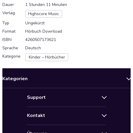
Dauer
1 Stunden 11 Minuten
Verlag
Highscore Music
Typ
Ungekürzt
Format
Hörbuch Download
ISBN
4260507173621
Sprache
Deutsch
Kategorie
Kinder – Hörbücher
Kategorien
Neuerscheinungen
Support
Angebote
Hilfe
Bestseller Audiobooks
Kontakt
Audioteka Nutzungsbedingungen
Bildung und Wissen
Impressum
AGB für Audioteka Abo
Biografien