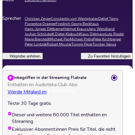
Edmond Hamilton
Sprecher
Christian Zeiger
Constantin von Westphalen
Detlef Tams
Florentine Draeger
Friedrich Georg Beckhaus
Hans-Jürgen Dittberner
Helmut Krauss
Jens Wendland
Jochen Schröder
K.Dieter Klebsch
Klaus Dittmann
Lutz Riedel
Marie Bierstedt
Michael Pan
Michael Prelle
Peter Kirchberger
Peter Lontzek
Robert Missler
Tommi Piper
Torsten Sense
Hörprobe anhören
Zu Favoriten hinzufügen
Inbegriffen in der Streaming Flatrate
Enthalten im Audioteka Club Abo
Werde Mitglied im
Teste 30 Tage gratis
Dieser und weitere 80.000 Titel enthalten im
Streaming
Exklusiver Abonnent:innen Preis für Titel, die nicht