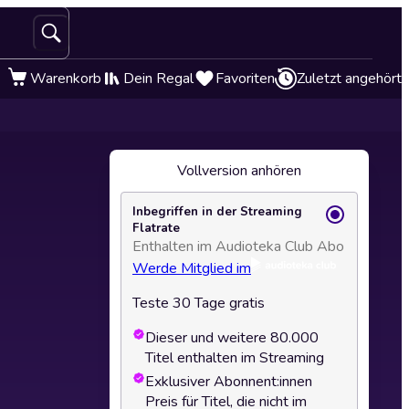
Warenkorb
Dein Regal
Favoriten
Zuletzt angehört
Vollversion anhören
Inbegriffen in der Streaming
Flatrate
Enthalten im Audioteka Club Abo
Werde Mitglied im
Teste 30 Tage gratis
Dieser und weitere 80.000
Titel enthalten im Streaming
Exklusiver Abonnent:innen
Preis für Titel, die nicht im