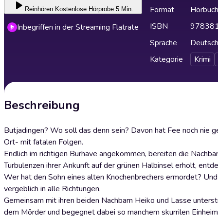
Format
Hörbuc
Reinhören
Kostenlose Hörprobe 5 Min.
ISBN
97838
Inbegriffen in der Streaming Flatrate
Sprache
Deutsc
Kategorie
Krimi
Beschreibung
Butjadingen? Wo soll das denn sein? Davon hat Fee noch nie ge
Ort- mit fatalen Folgen.
Endlich im richtigen Burhave angekommen, bereiten die Nachba
Turbulenzen ihrer Ankunft auf der grünen Halbinsel erholt, ent
Wer hat den Sohn eines alten Knochenbrechers ermordet? Und 
vergeblich in alle Richtungen.
Gemeinsam mit ihren beiden Nachbarn Heiko und Lasse unterst
dem Mörder und begegnet dabei so manchem skurrilen Einheim