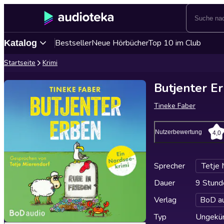
Bestseller
Neue Hörbücher
Top 10 im Club
Katalog
Startseite
Krimi
Butjenter E
Tineke Faber
Nutzerbewertung
4,0
Sprecher
Tetje 
Dauer
9 Stund
Verlag
BoD a
Typ
Ungekür