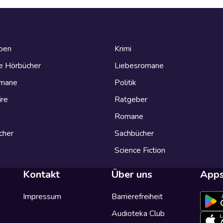
eben
Krimi
e Hörbücher
Liebesromane
omane
Politik
ire
Ratgeber
Romane
cher
Sachbücher
Science Fiction
Kontakt
Über uns
App
Impressum
Barrierefreiheit
Audioteka Club