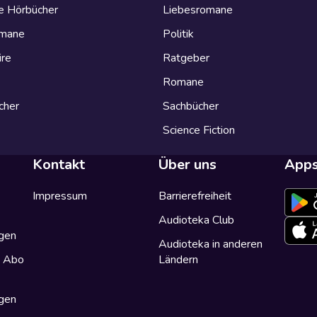
e Hörbücher
Liebesromane
omane
Politik
ire
Ratgeber
Romane
cher
Sachbücher
Science Fiction
Kontakt
Über uns
App
Impressum
Barrierefreiheit
Audioteka Club
gen
Audioteka in anderen
a Abo
Ländern
gen