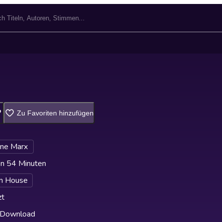
Zu Favoriten hinzufügen
ane Marx
n 54 Minuten
m House
zt
 Download