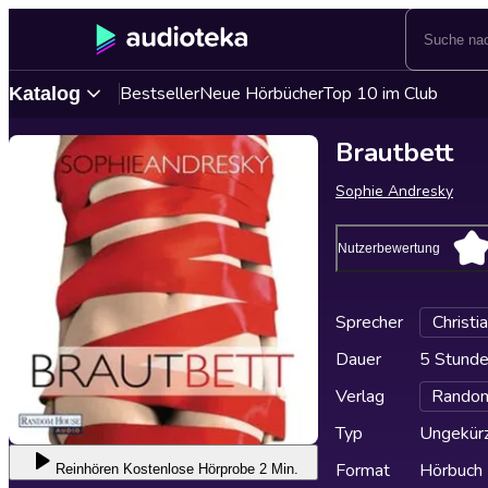
Bestseller
Neue Hörbücher
Top 10 im Club
Katalog
Brautbett
Sophie Andresky
Nutzerbewertung
Sprecher
Christi
Dauer
5 Stunde
Verlag
Rando
Typ
Ungekür
Format
Hörbuch
Reinhören
Kostenlose Hörprobe 2 Min.