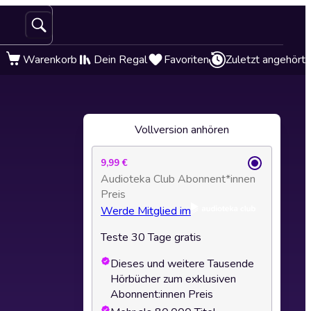
Warenkorb
Dein Regal
Favoriten
Zuletzt angehört
Vollversion anhören
9,99 €
Audioteka Club Abonnent*innen
Preis
Werde Mitglied im
Teste 30 Tage gratis
Dieses und weitere Tausende
Hörbücher zum exklusiven
Abonnent:innen Preis