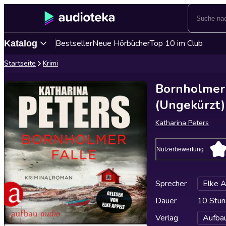
Bestseller
Neue Hörbücher
Top 10 im Club
Katalog
Startseite
Krimi
Bornholmer F
(Ungekürzt)
Katharina Peters
Nutzerbewertung
Sprecher
Elke A
Dauer
10 Stun
Verlag
Aufba