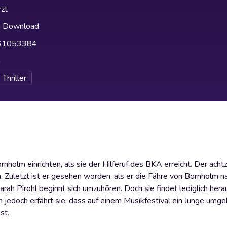
zt
h Download
61053384
h
Thriller
rnholm einrichten, als sie der Hilferuf des BKA erreicht. Der acht
 Zuletzt ist er gesehen worden, als er die Fähre von Bornholm n
rah Pirohl beginnt sich umzuhören. Doch sie findet lediglich her
ann jedoch erfährt sie, dass auf einem Musikfestival ein Junge um
st.