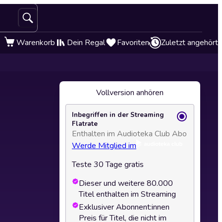
Warenkorb
Dein Regal
Favoriten
Zuletzt angehört
Vollversion anhören
Inbegriffen in der Streaming
Flatrate
Enthalten im Audioteka Club Abo
Werde Mitglied im
Teste 30 Tage gratis
Dieser und weitere 80.000
Titel enthalten im Streaming
Exklusiver Abonnent:innen
Preis für Titel, die nicht im