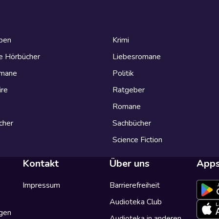
eben
Krimi
e Hörbücher
Liebesromane
omane
Politik
ire
Ratgeber
Romane
cher
Sachbücher
Science Fiction
Kontakt
Über uns
App
Impressum
Barrierefreiheit
Audioteka Club
gen
Audioteka in anderen