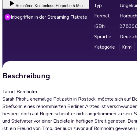
Typ
Ungekür
Reinhören
Kostenlose Hörprobe 5 Min.
Format
Hörbuc
Inbegriffen in der Streaming Flatrate
ISBN
97839
Sprache
Deutsc
Kategorie
Krimi
Beschreibung
Tatort Bornholm.
Sarah Pirohl, ehemalige Polizistin in Rostock, möchte sich auf Bo
Stiefsohn eines renommierten Berliner Arztes ist verschwunden.
bestieg, doch auf Rügen scheint er nicht angekommen zu sein. Sa
und Stiefvater vor einer Eisdiele in heftigen Streit gerieten. D
ist: ein Freund von Timo, der auch zuvor auf Bornholm gewesen i