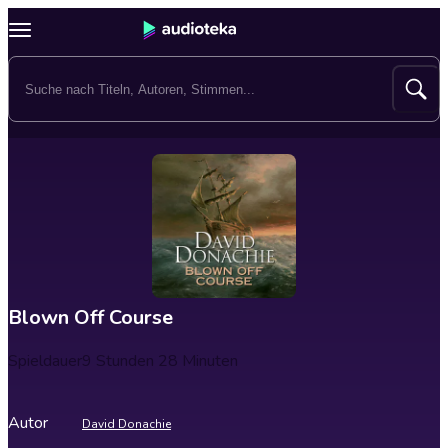
Blown Off Course
Spieldauer
9 Stunden 28 Minuten
Autor
David Donachie