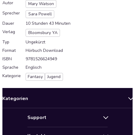
Autor
Mary Watson
Sprecher
Sara Powell
Dauer
10 Stunden 43 Minuten
Verlag
Bloomsbury YA
Typ
Ungekürzt
Format
Hörbuch Download
ISBN
9781526624949
Sprache
Englisch
Kategorie
Fantasy
Jugend
Kategorien
Neuerscheinungen
Support
Angebote
Hilfe
Bestseller Audiobooks