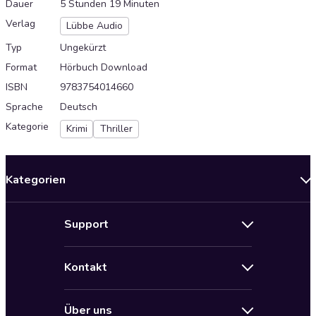
Dauer
5 Stunden 19 Minuten
Verlag
Lübbe Audio
Typ
Ungekürzt
Format
Hörbuch Download
ISBN
9783754014660
Sprache
Deutsch
Kategorie
Krimi
Thriller
Kategorien
Neuerscheinungen
Support
Angebote
Hilfe
Bestseller Audiobooks
Kontakt
Audioteka Nutzungsbedingungen
Bildung und Wissen
Impressum
AGB für Audioteka Abo
Biografien
Über uns