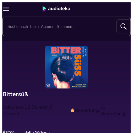
Bittersüß
Spieldauer
12 Stunden 6
(1
Bewertung
3
Minuten
Bewertung)
Autor
Hattie Williams